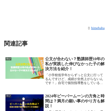
himebaba
関連記事
公文が合わない？塾講師歴10年の
学び
私が実践した伸びなかった子の解
決方法を紹介！
「小学校低学年からずっと公文に行って
るんですけど、成績が全然上がらないん
です！」自宅で個別指導塾をしている
と、こんな悩み事を話すお母さんがよく
いらっしゃいます。幼稚園や小学校低学
年からの学習のお稽古事としておなじみ
2024年ビーバームーンの方角と時
学び
の公文ですが、実はその学習...
間は？満月の願い事のやり方も解
説！