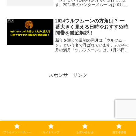
す。2024年のハンターズムーンは10月17
日（木曜日）満月時間は午後8時26分満月
はそれぞれの月ごとに日本とは違う呼び
名で呼ばれているのですが、ハンターズ
2024ウルフムーンの方角は？ 一
学び
ムーンとは...
番大きく見える日時やおすすめ時
間帯を徹底解説！
新年を迎えて最初の満月は「ウルフムー
ン」という名で呼ばれています。2024年1
月の満月「ウルフムーン」は、1月26日！
では、このウルフムーンはどちらの方角
に見ることができるのでしょうか？ま
た、一番大きく見える日時やおすすめ時
間帯はいつなので...
スポンサーリンク
プライバシーポリシー
サイトマップ
お問い合わせ
運営者情報