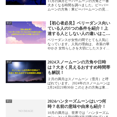
11月の満月ビーバームーンの方角と一番
大きくなる時間を調べました。ビーバー
ムーンの方角：東ビーバームーンの見頃
時間：2024年11月27日（月） 18：1611
月の満月ビーバームーンにはどんな願い
事が最適なのでしょうか？ビーバームー
【初心者必見】ベリーダンス向い
学び
ンの願い...
ている人の5つの条件を紹介！上
達する人としない人の違いはここ
だ！
ベリーダンスが女性の間でとても人気に
なっています。人気の理由は、 衣装の華
やかさ 女性らしさを大切にしたスタイル
使われている中東音楽の独創性などがあ
げられますが、年齢を問わずに始められ
るところもその魅力のひとつです。思い
2024スノームーンの方角や日時
学び
立ったら即行動派の...
は？大きく見えるおすすめ時間帯
も解説！
２月の満月はスノームーン（雪月）と呼
ばれています。 2024年のスノームーンは
2月24日21時30分 このときの方角は東寄
りの真上１年のうちでは最も寒い時期に
見ることができるスノームーンについて
調べました。この記事では、スノームー
2024ハンターズムーンはいつ何
学び
ンのよく見...
時？名前の意味や由来も紹介！
10月の満月は、世界では「ハンターズム
ーン」という別の呼び方で呼ばれていま