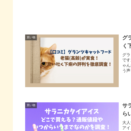
グ
買い物
く
グラ
です
ゃん
う声
サ
買い物
ら
大人
アイ