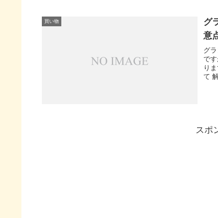
グ
買い物
意
グラ
です
りま
て 
スポ