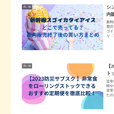
シ
買い物
内
新幹
贅沢
ゴイ
り「
【
買い物
ト
近年
時や
非常
たの