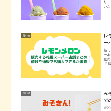
り、
いた
レ
買い物
ー
新し
ー本
販売
て 
み
買い物
で
※2