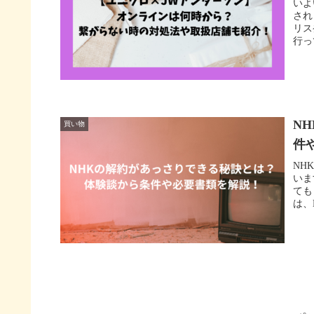
いよ
され
リス
行っ
N
買い物
件
NH
いま
ても
は、