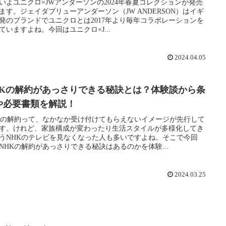
いよユニクロ×JWアンダーソンの2024年春夏コレクションが発売
ます。ジェイダブリューアンダーソン（JW ANDERSON）はイギ
発のブランドでユニクロとは2017年より毎年コラボレーションを
ていますよね。今回はユニクロ×J...
2024.04.05
HKの解約があっさりできる秘訣とは？体験談から条
や必要書類を解説！
Kの解約って、なかなか受け付けてもらえないイメージが先行して
す。けれど、家族構成が変わったり生活スタイルが多様化してき
うNHKのテレビを見なくなった人も多いですよね。そこで今回
NHKの解約があっさりできる秘訣はあるのかを体験...
2024.03.25