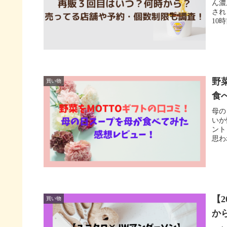
ん濃
され
10
野
買い物
食
母の
いか
ント
思わ
【
買い物
か