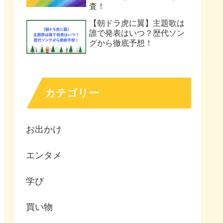
査！
【朝ドラ虎に翼】主題歌は
誰で発表はいつ？歴代ソン
グから徹底予想！
カテゴリー
お出かけ
エンタメ
学び
買い物