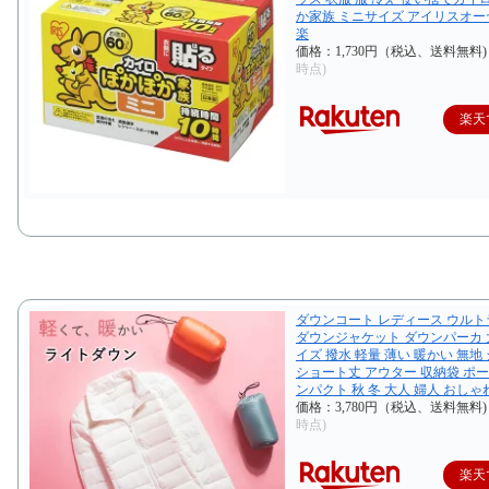
か家族 ミニサイズ アイリスオー
楽
価格：1,730円（税込、送料無料
時点)
楽天
ダウンコート レディース ウル
ダウンジャケット ダウンパーカ
イズ 撥水 軽量 薄い 暖かい 無地
ショート丈 アウター 収納袋 ポー
ンパクト 秋 冬 大人 婦人 おしゃ
価格：3,780円（税込、送料無料
時点)
楽天