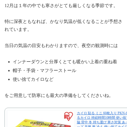
12月は１年の中でも寒さがとても厳しくなる季節です。
特に深夜ともなれば、かなり気温が低くなることが予想さ
れています。
当日の気温の目安もわかりますので、夜空の観測時には
インナーダウンと分厚くとても暖かい上着の重ね着
帽子・手袋・マフラーストール
使い捨てカイロなど
をご用意して防寒にも最大の準備をしてくださいね。
カイロ 貼る ミニ 60枚入り PKN-
るカイロ 持続時間10時間 使い捨
脇 背中 冬 持ち運び 寒さ対策 あ
ッズ 衣服 服 冷え 使い捨てカイ