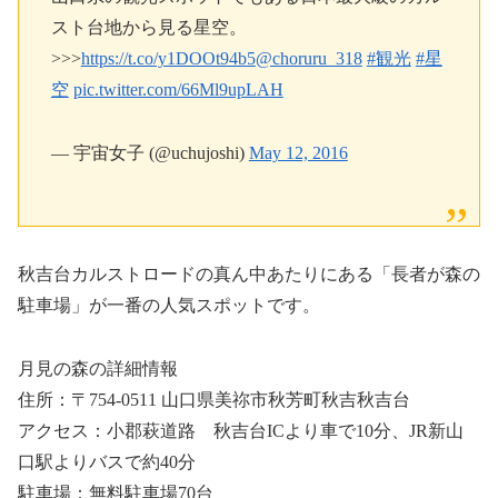
スト台地から見る星空。
>>>
https://t.co/y1DOOt94b5
@choruru_318
#観光
#星
空
pic.twitter.com/66Ml9upLAH
— 宇宙女子 (@uchujoshi)
May 12, 2016
秋吉台カルストロードの真ん中あたりにある「長者が森の
駐車場」が一番の人気スポットです。
月見の森の詳細情報
住所：〒754-0511 山口県美祢市秋芳町秋吉秋吉台
アクセス：小郡萩道路 秋吉台ICより車で10分、JR新山
口駅よりバスで約40分
駐車場：無料駐車場70台