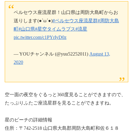
ペルセウス座流星群！山口県は周防大島町からお
送りします(●`ω´●)
#ペルセウス座流星群
#周防大島
町
#山口県
#星空タイムラプス
#流星
pic.twitter.com/c1PYrIyD0z
— YOUチャンネル (@yuu52252011)
August 13,
2020
空一面の夜空をぐるっと360度見ることができますので、
たっぷりふたご座流星群を見ることができますね。
星のビーチの詳細情報
住所：〒742-2518 山口県大島郡周防大島町和佐６１８