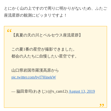
とにかく山の上ですので周りに明かりがないため、ふたご
座流星群の観測にピッタリですよ！
【真夏の天の川とペルセウス座流星群】
この夏1番の星空が撮影できました。
都会の人たちに自慢したい星空です。
山口県岩国市羅漢高原から
pic.twitter.com/byI7HinekW
— 脇田章司(わきじ) (@s_cam12)
August 13, 2019