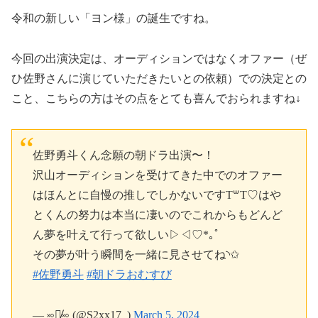
令和の新しい「ヨン様」の誕生ですね。
今回の出演決定は、オーディションではなくオファー（ぜ
ひ佐野さんに演じていただきたいとの依頼）での決定との
こと、こちらの方はその点をとても喜んでおられますね↓
佐野勇斗くん念願の朝ドラ出演〜！
沢山オーディションを受けてきた中でのオファー
はほんとに自慢の推しでしかないですT꒳​T♡はや
とくんの努力は本当に凄いのでこれからもどんど
ん夢を叶えて行って欲しい▷◁♡*｡ﾟ
その夢が叶う瞬間を一緒に見させてね︎︎◝✩
#佐野勇斗
#朝ドラおむすび
— ࿎♡̸᩠࿎ (@S2xx17_)
March 5, 2024