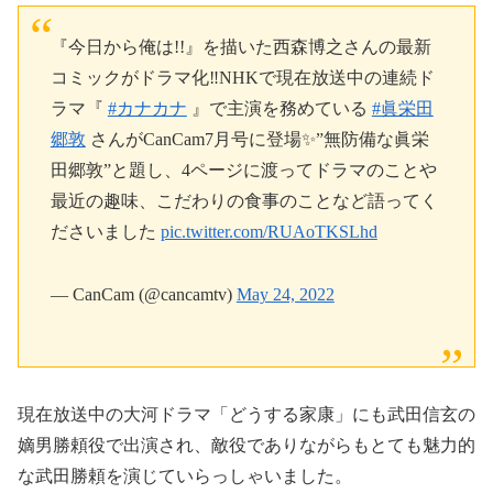
『今日から俺は!!』を描いた西森博之さんの最新
コミックがドラマ化‼️NHKで現在放送中の連続ド
ラマ『
#カナカナ
』で主演を務めている
#眞栄田
郷敦
さんがCanCam7月号に登場✨”無防備な眞栄
田郷敦”と題し、4ページに渡ってドラマのことや
最近の趣味、こだわりの食事のことなど語ってく
ださいました
pic.twitter.com/RUAoTKSLhd
— CanCam (@cancamtv)
May 24, 2022
現在放送中の大河ドラマ「どうする家康」にも武田信玄の
嫡男勝頼役で出演され、敵役でありながらもとても魅力的
な武田勝頼を演じていらっしゃいました。