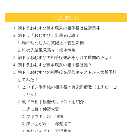
目次
朝ドラおむすび橋本環奈の相手役は佐野勇斗
朝ドラ「おむすび」出演者は誰？
唯の幼なじみ古賀陽太：菅生新樹
唯の先輩風見亮介：松本怜生
朝ドラおむすびの相手役発表をうけて世間の声は？
朝ドラおむすび橋本環奈の相手役は誰？
朝ドラおむすびの相手役を歴代キャストから大胆予想
してみた！
ヒロイン米田結の相手役：眞栄田郷敦（まえだ・ご
うどん）
朝ドラ相手役歴代キャストを紹介
虎に翼：仲野太賀
ブギウギ：水上恒司
舞いあがれ！：赤楚衛二
ちむどんどん：宮沢氷魚