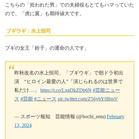
こちらの「拾われた男」での夫婦役もとてもハマっていた
ので、「虎に翼」も期待値大です。
ブギウギ：水上恒司
ブギの女王「鈴子」の運命の人です。
昨秋改名の水上恒司、「ブギウギ」で朝ドラ初出
演 “ヒロイン最愛の人”「演じられるのは世界で
私だけ…」
https://t.co/LxgDkZDb6N
#芸能ニュー
ス
#芸能
#ニュース
pic.twitter.com/Z56ybY0BmV
— スポーツ報知 芸能情報 (@hochi_enta)
February
13, 2024