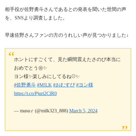
相手役が佐野勇斗さんであるとの発表を聞いた世間の声
を、SNSより調査しました。
早速佐野さんファンの方のうれしい声が見つかりました↓
ホントにすごくて、見た瞬間震えたさのぴ本当に
おめでとう㊗️✨️
ヨン様✨️楽しみにしてるね⚾️✨️
#佐野勇斗
#MǃLK
#おむすび
#ヨン様
https://t.co/Pjuri2ClR0
— masu‍♂️ (@milk323_888)
March 5, 2024