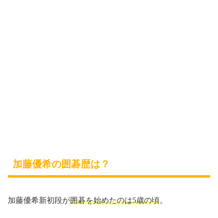
加藤優希の囲碁歴は？
加藤優希新初段が
囲碁を始めたのは5歳の頃
。