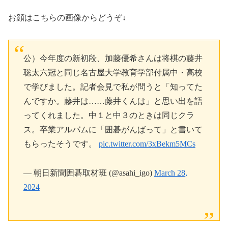
お顔はこちらの画像からどうぞ↓
公）今年度の新初段、加藤優希さんは将棋の藤井
聡太六冠と同じ名古屋大学教育学部付属中・高校
で学びました。記者会見で私が問うと「知ってた
んですか。藤井は……藤井くんは」と思い出を語
ってくれました。中１と中３のときは同じクラ
ス。卒業アルバムに「囲碁がんばって」と書いて
もらったそうです。
pic.twitter.com/3xBekm5MCs
— 朝日新聞囲碁取材班 (@asahi_igo)
March 28,
2024