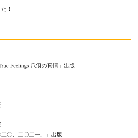
した！
 Feelings 爪痕の真情」出版
版
版
〇二〇、二〇二一。」出版