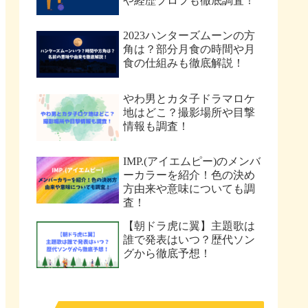
や経歴プロフも徹底調査！
2023ハンターズムーンの方
角は？部分月食の時間や月
食の仕組みも徹底解説！
やわ男とカタ子ドラマロケ
地はどこ？撮影場所や目撃
情報も調査！
IMP.(アイエムピー)のメンバ
ーカラーを紹介！色の決め
方由来や意味についても調
査！
【朝ドラ虎に翼】主題歌は
誰で発表はいつ？歴代ソン
グから徹底予想！