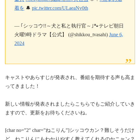
着を
🔔
pic.twitter.com/ULaeaNv0th
— ｢シッコウ!!～犬と私と執行官～｣🐾テレビ朝日
火曜9時ドラマ【公式】 (@shikkou_tvasahi)
June 6,
2024
キャストやあらすじが発表され、番組を期待する声も高ま
ってきました！
新しい情報が発表されましたらこちらでもご紹介していき
ますので、更新をお待ちくださいね。
[char no=”2″ char=”ねこりん”]シッコウカン？難しそうだけ
ど、ねこりんにもわかりやすく教えてくれるのかニャン？