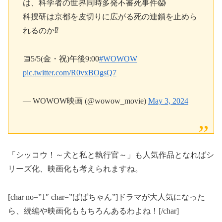
は、科学者の世界同時多発不審死事件😱
科捜研は京都を皮切りに広がる死の連鎖を止めら
れるのか⁉️
📅5/5(金・祝)午後9:00
#WOWOW
pic.twitter.com/R0vxBOgsQ7
— WOWOW映画 (@wowow_movie)
May 3, 2024
「シッコウ！
～犬と私と執行官～
」も人気作品となればシ
リーズ化、映画化も考えられますね。
[char no=”1″ char=”ばばちゃん”]ドラマが大人気になった
ら、続編や映画化ももちろんあるわよね！[/char]