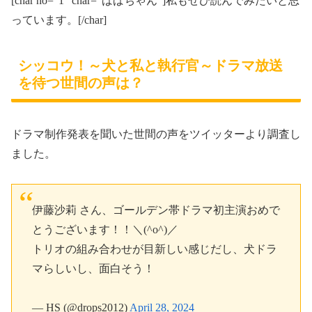
[char no=”1″ char=”ばばちゃん”]私もぜひ読んでみたいと思
っています。[/char]
シッコウ！～犬と私と執行官～ドラマ放送
を待つ世間の声は？
ドラマ制作発表を聞いた世間の声をツイッターより調査し
ました。
伊藤沙莉 さん、ゴールデン帯ドラマ初主演おめで
とうございます！！＼(^o^)／
トリオの組み合わせが目新しい感じだし、犬ドラ
マらしいし、面白そう！
— HS (@drops2012)
April 28, 2024