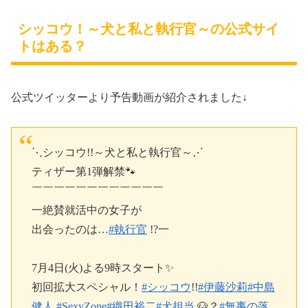
シッコウ！～犬と私と執行官～の公式サイ
トはある？
公式ツイッターより予告動画が紹介されました↓
⋱シッコウ!!～犬と私と執行官～⋰
ティザー第1弾解禁🐾
￣￣￣￣￣￣￣￣￣￣￣￣
一絶賛就活中の女子が
出会ったのは…
#執行官
!?一
7月4日(火)よる9時スタート✨
初回拡大スペシャル！
#シッコウ
!!
#伊藤沙莉
#中島
健人
#SexyZone
#織田裕二
#犬担当
🐶？
#無事の落