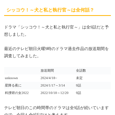
シッコウ！～犬と私と執行官～は全何話？
ドラマ「シッコウ！
～犬と私と執行官～
」は
全9話
だと予
想しました。
最近のテレビ朝日火曜9時のドラマ過去作品の放送期間を
調査してみました。
放送期間
全話数
unknown
2024/4/18~
未定
星降る夜に
2024/1/17～3/14
9話
科捜研の女2022
2022/10/18～12/20
9話
テレビ朝日のこの時間帯のドラマは全9話が続いています
ので、今回も全9話ではと考えます。