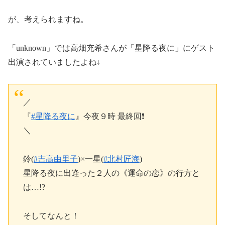
が、考えられますね。
「unknown」では高畑充希さんが「星降る夜に」にゲスト
出演されていましたよね↓
／
『
#星降る夜に
』今夜９時 最終回❗️
＼
鈴(
#吉高由里子
)×一星(
#北村匠海
)
星降る夜に出逢った２人の《運命の恋》の行方と
は…!?
そしてなんと！