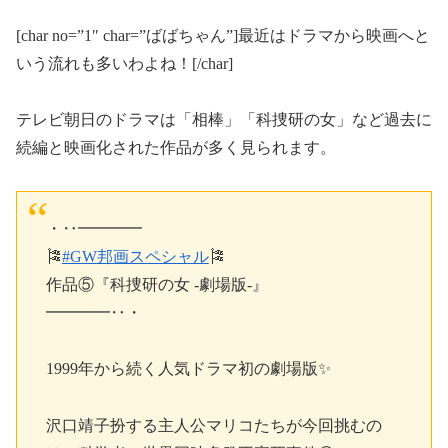
[char no=”1″ char=”ばばちゃん”]最近はドラマから映画へと
いう流れも多いわよね！[/char]
テレビ朝日のドラマは「相棒」「科捜研の女」など過去に
続編と映画化された作品が多く見られます。
・‥━━━━
🎏
#GW邦画スペシャル
🎏
作品⑤『科捜研の女 -劇場版-』
━━━━‥・
1999年から続く人気ドラマ初の劇場版✨
沢口靖子扮する主人公マリコたちが今回挑むの