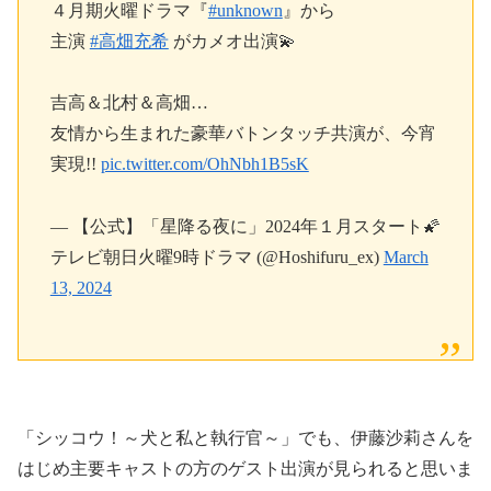
４月期火曜ドラマ『
#unknown
』から
主演
#高畑充希
がカメオ出演💫
吉高＆北村＆高畑…
友情から生まれた豪華バトンタッチ共演が、今宵
実現!!
pic.twitter.com/OhNbh1B5sK
— 【公式】「星降る夜に」2024年１月スタート🌠
テレビ朝日火曜9時ドラマ (@Hoshifuru_ex)
March
13, 2024
「シッコウ！
～犬と私と執行官～
」でも、伊藤沙莉さんを
はじめ主要キャストの方のゲスト出演が見られると思いま