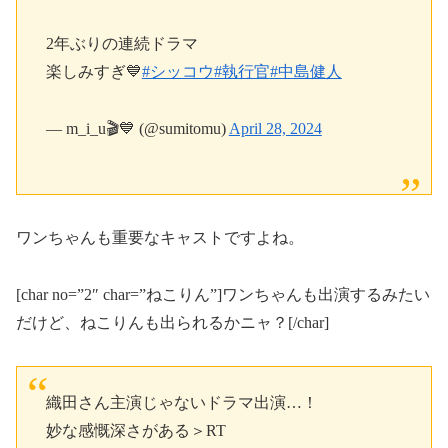
2年ぶりの連続ドラマ
楽しみすぎ💙
#シッコウ
#執行官
#中島健人
— m_i_u🎬️💙 (@sumitomu)
April 28, 2024
ワンちゃんも重要なキャストですよね。
[char no=”2″ char=”ねこりん”]ワンちゃんも出演するみたい
だけど、ねこりんも出られるかニャ？[/char]
織田さん主演じゃないドラマ出演…！
妙な感慨深さがある＞RT